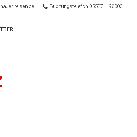
hauer-reisen.de
Buchungstelefon 05527 – 98300
TTER
z