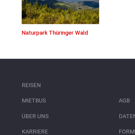
Naturpark Thüringer Wald
REISEN
MIETBUS
AGB
ÜBER UNS
DATE
KARRIERE
FORM