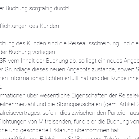
er Buchung sorgfältig durch!
pflichtungen des Kunden
chung des Kunden sind die Reiseausschreibung und die
der Buchung vorliegen.
 SR vom Inhalt der Buchung ab, so liegt ein neues Angeb
er Grundlage dieses neuen Angebots zustande, soweit S
en Informationspflichten erfüllt hat und der Kunde inn
.
rmationen über wesentliche Eigenschaften der Reiseleis
teilnehmerzahl und die Stornopauschalen (gem. Artikel
reisevertrages, sofern dies zwischen den Parteien ausdr
pflichtungen von Mitreisenden, für die er die Buchung vo
iche und gesonderte Erklärung übernommen hat.
schriftlich, per E-Mail, per SMS oder per Telefax erfolgt, 