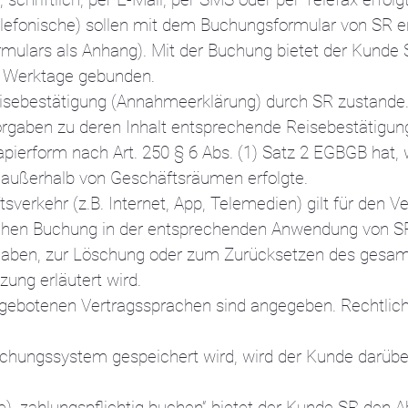
efonische) sollen mit dem Buchungsformular von SR er
mulars als Anhang). Mit der Buchung bietet der Kunde
 5 Werktage gebunden.
sebestätigung (Annahmeerklärung) durch SR zustande. 
gaben zu deren Inhalt entsprechende Reisebestätigung 
pierform nach Art. 250 § 6 Abs. (1) Satz 2 EGBGB hat, we
r außerhalb von Geschäftsräumen erfolgte.
verkehr (z.B. Internet, App, Telemedien) gilt für den V
schen Buchung in der entsprechenden Anwendung von SR 
ingaben, zur Löschung oder zum Zurücksetzen des gesa
ung erläutert wird.
gebotenen Vertragssprachen sind angegeben. Rechtlich 
uchungssystem gespeichert wird, wird der Kunde darübe
he) „zahlungspflichtig buchen“ bietet der Kunde SR den 