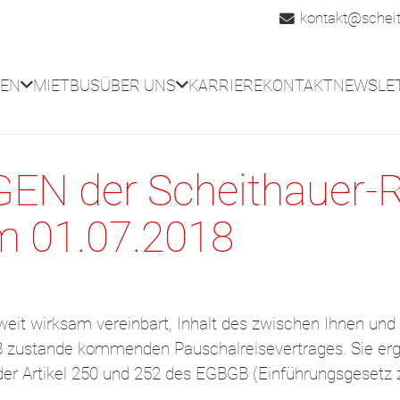
kontakt@scheit
SEN
MIETBUS
ÜBER UNS
KARRIERE
KONTAKT
NEWSLE
NGEN
der Scheithauer-
m 01.07.2018
it wirksam vereinbart, Inhalt des zwischen Ihnen un
8 zustande kommenden Pauschalreisevertrages. Sie ergä
er Artikel 250 und 252 des EGBGB (Einführungsgesetz 