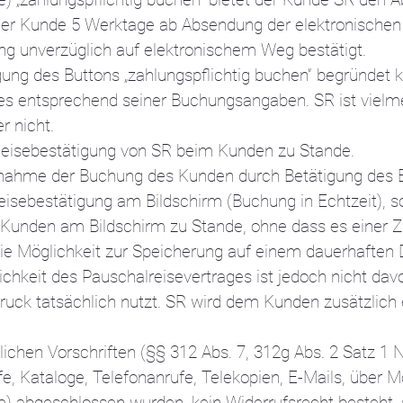
t der Kunde 5 Werktage ab Absendung der elektronischen
g unverzüglich auf elektronischem Weg bestätigt.
gung des Buttons „zahlungspflichtig buchen“ begründet
 entsprechend seiner Buchungsangaben. SR ist vielmehr
 nicht.
Reisebestätigung von SR beim Kunden zu Stande.
Vornahme der Buchung des Kunden durch Betätigung des B
eisebestätigung am Bildschirm (Buchung in Echtzeit), 
 Kunden am Bildschirm zu Stande, ohne dass es einer Z
ie Möglichkeit zur Speicherung auf einem dauerhaften
ichkeit des Pauschalreisevertrages ist jedoch nicht da
uck tatsächlich nutzt. SR wird dem Kunden zusätzlich e
lichen Vorschriften (§§ 312 Abs. 7, 312g Abs. 2 Satz 1 
e, Kataloge, Telefonanrufe, Telekopien, E-Mails, über 
 abgeschlossen wurden, kein Widerrufsrecht besteht, so