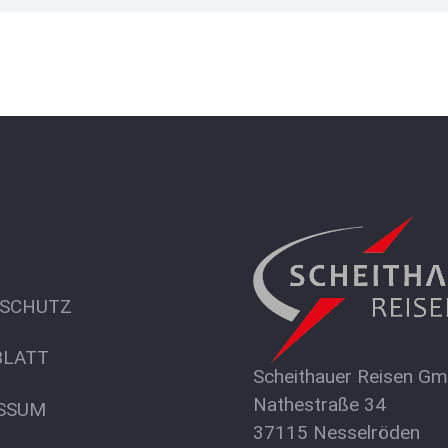
SCHUTZ
LATT
Scheithauer Reisen G
Nathestraße 34
SSUM
37115 Nesselröden