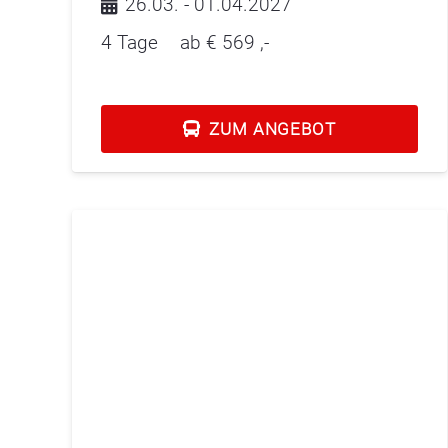
26.03. - 01.04.2027
4 Tage
ab €
569
,-
ZUM ANGEBOT